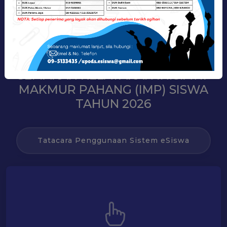
SISTEM INISIATIF
MAKMUR PAHANG
(IMP) SISWA
SEMAKAN KELAYAKAN INISIATIF
MAKMUR PAHANG (IMP) SISWA
TAHUN 2026
Tatacara Penggunaan Sistem eSiswa